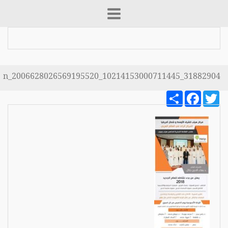
31882904_10214153000711445_2006628026569195520_n
Share
Facebook
Twitter