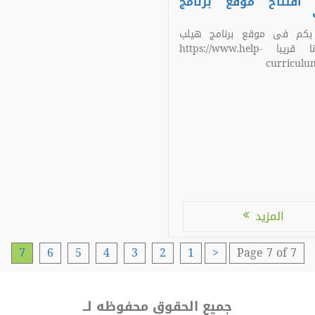
ا افتتاح موقع برنامج
 بكم فى موقع برنامج هيلب
انتظرونا قريبا https://www.help-
curriculu
المزيد
7
6
5
4
3
2
1
<
Page 7 of 7
جميع الحقوق محفوظه لــ