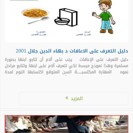
دليل التعرف على الاعاقات د بهاء الدين جلال 2001
دليل التعرف على الإعاقات يجب على ألام أن تتابع ابنها بصورة
مستمرة وهذا نموذج مبسط لكي تتعرف ألام على ابنها وتتابع مراحل
نموه المهارة المكتسبــــــــة السن المتوقع اكتسابها النوم لمدة
طويلة تصل لعشرين ساعة يومياً الابتسامة في الشهرين المص
والرضاعة الجيدة 1-3 أشهر n يلتفت للصوت n يتواصل […]
المزيد