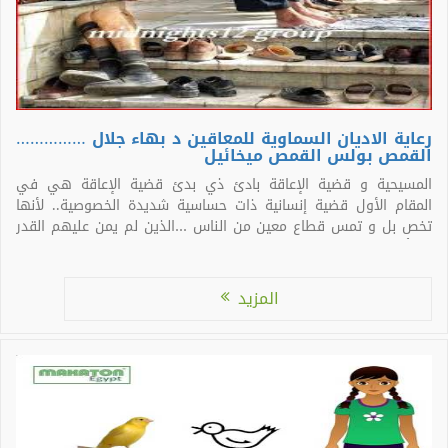
رعاية الاديان السماوية للمعاقين د بهاء جلال ……………
القمص بولس القمص ميخائيل
المسيحية و قضية الإعاقة بادئ ذي بدئ قضية الإعاقة هي في
المقام الأول قضية إنسانية ذات حساسية شديدة الخصوصية.. لأنها
تخص بل و تمس قطاع معين من الناس …الذين لم يمن عليهم القدر
… بأن يكونوا مثل سائر البشر…فعاشوا حياتهم مختلفين بعض الشيء
عن غيرهم … مما يدفعنا لأن ننظر […]
المزيد