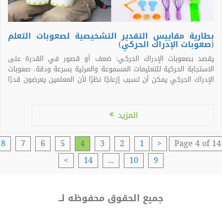
بطارية مقاييس التقدير التشخيصية لصعوبات التعلم
(صعوبات الإدراك الحركي)
يقصد بصعوبات الإدراك الحركي: ضعف أو قصور في القدرة على
الاستجابة الحركية للتعليمات المسموعة والمرئية بسرعة ودقة. صعوبات
الإدراك الحركي يمكن أن تسبب إزعاجًا نظرًا لأن المعلمين يعرضون قدرًا
كبيرًا من المعلومات التي تتطلب الإدراك الحركي والاستجابات الحركية،
التي تلعب دورًا جوهريًا في التعلم الإدراكي المهاري والحركي. بطارية
مقياس التقدير […]
المزيد
8
7
6
5
4
3
2
1
<
Page 4 of 
>
14
...
10
9
جميع الحقوق محفوظه لــ