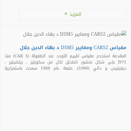
[…]
المزيد
مقياس CARS2 ومعايير DSM5 د بهاء الدين جلال
المقدمة استخدم مقياس تقييم التوحد عند الطفولة (CAR S) منذ
l971 على شكل منشور كملحق لكل من سكوبلير , ريتشيلير ،
ديفيليس و دالي (1980). طبعة عام 1988 سمحت باستمرارية
الاستخدام من الإصدار الأول. ذلك وشملت أيضا تحليل بيانات إضافية،
مما أدى إلى استخدام جديد وأوسع للمقاييس. على وجه الخصوص،
فإن […]