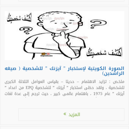
الصورة الكويتية لإستخبار ” آيزنك ” للشخصية ( صيغه
الراشدين)
ملخـص : تزايد الاهتمام – حديثا – بقياس العوامل الثلاثة الكبرى
للشخصية ، ولقد حظى استخبار ” آيزنك ” للشخصية EPQ من اعداد ”
آيزنك ” عام 1975 ، باهتمام عالمى كبير ، حيث ترجم إلى عدة لغات
مختلفة ، وبذلك أصبح – خلال السنوات الأخيرة – واحد من أكثر […]
المزيد