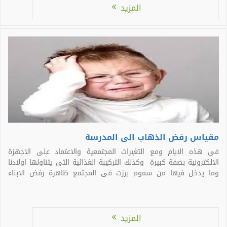
المزيد
مقياس رفض الذهاب الى المدرسة
فى هذه الايام ومع التغيرات المجتمعية والاعتماد على الاجهزة
الالكترونية بصفة كبيرة وكذلك التركيبة الغذائية التى يتناولها اولادنا
وما يدخل فيها من سموم برزت فى المجتمع ظاهرة رفض الابناء
الذهاب الى المدرسة ولان علم النفس التربزى يقوم برصد هذه
الظاهرة ووضع المقاييس اللازمة لتقدير حجمها وطرق العلاج التى
يجب ان […]
المزيد