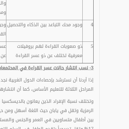
وال
ومه
4
وجود محك التباعد بين الذكاء والتحصيل
وجو
الق
5
ذو صعوبات القراءة لهم بروفيلات
عسر
معرفية تختلف عن ذو عسر القراءة
عن 
3- نسب انتشار حالات عسر القراءة في المجتمعات الغريبة والعربية.
المراحل الثلاثة للتعليم الأساس، كما أن انتشارها أكير بين الذكور عن الإناث ب
وتختلف نسبة الإفراد الذين يعانون بالديسكسيا 
الرمزية وتقل في يابان حيث اللغة أسهل ومن حيث ا
17% وتقل تدريجياً بتقدم الطفل في السلم التعليمي تنخفض في الصف الرابع إلى 8% بسبب سهولة اللغة الألمانية مقارنة باللغة الإنجليزية.