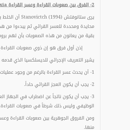
2- الفرق بين صعوبات القراءة وعسر القراءة
xia
يرى ستانوفتش 
محايدة ومحددة للعسر القرائي ثم يبدءوا من هذ
بقية من يعانون من هذه الصعوبات بأن لهم بروفيلات Conitive مختلف 
إذن أول فرق هو إن ذوي صعوبات القراءة لهم
يشير التعريف الإجرائي للديسلكسيا الذي قدمه هاريس و هودجز rris & Hodges (1981
1- أن يحدث عسر القراءة بالرغم من وجود عمليات حسية عادية ومستوى ذكاء عادي ووجود فرص للتعلم سواء في المدرسة أو المنزل.
2- يجب أن يكون العجز القرائي حاداً.
الوظيفي وليس ذلك شرطاً في صعوبات القراءة.
ومن الفروق الجوهرية بين صعوبات القراءة وعسر
منها.