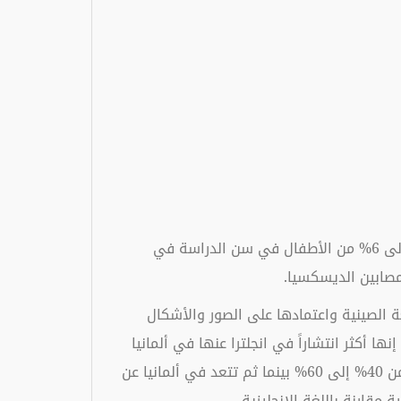
إذا أردنا أن نسترشد بإحصاءات الدول الغربية نجد أن عسر القراءة لها نسبة عالية تصيب الأطفال تتراوح ما بين 3% إلى 6% من الأطفال في سن الدراسة في
 الصينية واعتمادها على الصور والأشكال
ا أكثر انتشاراً في انجلترا عنها في ألمانيا
بين أطفال متساويين في العمر والجنس والمستوى التعليمي (الثاني الابتدائي) فكانت النسبة في إنجلترا التراوح من 40% إلى 60% بينما ثم تتعد في ألمانيا عن