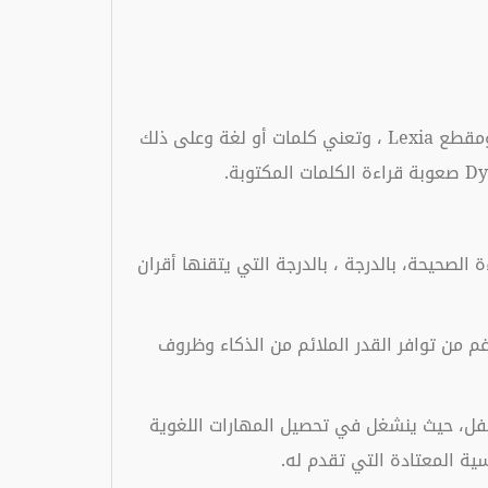
كلمة Dyslexia مأخوذ من اللغة اليونانية القديمة وهي تتكون من مقطعين Dys، تعني كلمة نقص (غير متكامل) ومقطع Lexia ، وتعني كلمات أو لغة وعلى ذلك
الصحيحة، بالدرجة ، بالدرجة التي يتقنها أقران
م من توافر القدر الملائم من الذكاء وظروف
ل، حيث ينشغل في تحصيل المهارات اللغوية
سية المعتادة التي تقدم له.