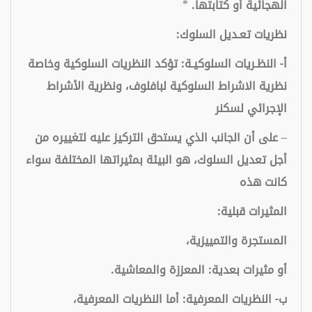
الهجائية أو كتابتها.
*
نظريات تعـديل السلوك:
أ- النظـريات السلوكيـة:
تؤكد النظريات السلوكية وخاصة
نظرية الاشراط السلوكية لبافلوف، ونظرية الأشراط
الإجرائي لسكنر
– على أن الجانب الذي يستحق التركيز عليه لتغييره من
أجل تعديل السلوك، هو البيئة بمثيراتها المختلفة سواء
كانت هذه
المثيرات قبلية:
المستجرة والتمييزية،
أو مثيرات بعدية: المعززة والمعاشية.
ب- النظريات المعرفية:
أما النظريات المعرفية،