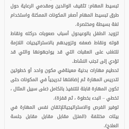
تبسيط المهام: تثقيف الوالدين ومقدمي الرعاية حول
طرق تبسيط المهام أصغر المكونات الممكنة واستخدام
لغة بسيطة ومختصرة.
تزويد الطفل بالوعيحول أسباب صعوبات حركته ونقاط
قوته ونقاط ضعفه وتزويدهم بالاستراتيجيات اللازمة
للتغلب على العقبات التي قد يواجهونها والتي قد
تؤدي إلى تجنب النشاط.
تحطيم مهارات بدنية معينةفي مكون واحد أو خطوتين
لتدريس المهارة ثم إضافتها تدريجياً في المكونات حتى
تكون المهارة قابلة للتنفيذ بالكامل (على سبيل المثال ،
تخطي – البدء بخطوة ، ثم قفزة).
توفير الفرص والاستراتيجياتلإتقان نفس المهارة في
بيئات مختلفة (المنزل مقابل مقابل مقابل جلسة
العلاج).