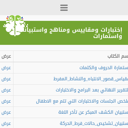
إختبارات ومقاييس ومناهج واستبيانات
واستمارات
 الكتاب
عرض
مارة الحروف والكلمات
عرض
اس_قصور_الانتباه_والنشاط_المفرط
عرض
رير النهائي بعد البرامج والاختبارات
عرض
ص الجلسات والاختبارات التي تتم مع الاطفال
عرض
بيان الكشف المبكر عن تأخر اللغة
عرض
بيان_تشخيص_حالات_فرط_الحركة
عرض