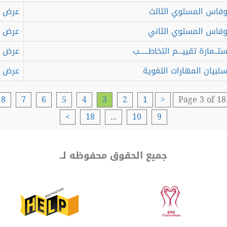
اس المستوي الثالث
عرض
اس المستوي الثاني
عرض
ـمارة تقييـــم التخاطــــــب
عرض
بيان المهارات اللغوية
عرض
8
7
6
5
4
3
2
1
<
Page 3 of 
>
18
...
10
9
جميع الحقوق محفوظه لــ