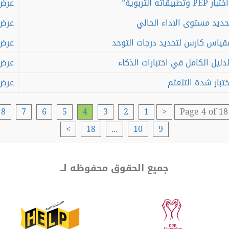
طبيقاته التربوية”
عرض
يد مستوى الاداء الحالي
عرض
اس كارس لتحديد درجات التوحد
عرض
يل الكامل في اختبارات الذكاء
عرض
بار شدة التلعثم
عرض
8
7
6
5
4
3
2
1
<
Page 4 of 
>
18
...
10
9
جميع الحقوق محفوظه لــ