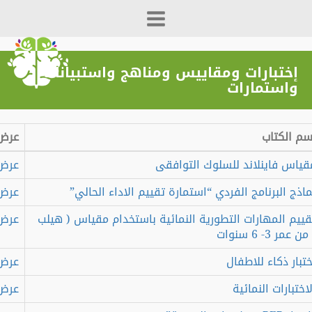
إختبارات ومقاييس ومناهج واستبيانات
واستمارات
 الكتاب
عرض
اس فاينلاند للسلوك التوافقى
عرض
ج البرنامج الفردي “استمارة تقييم الاداء الحالي”
عرض
يم المهارات التطورية النمائية باستخدام مقياس ( هيلب
عرض
ر 3- 6 سنوات
ار ذكاء للاطفال
عرض
تبارات النمائية
عرض