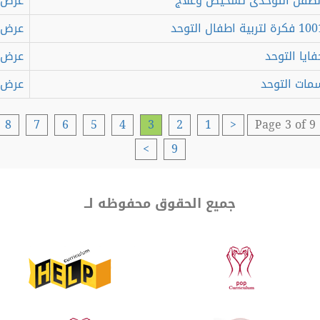
فل التوحدى تشخيص وعلاج
عرض
اطفال التوحد
عرض
ا التوحد
عرض
ت التوحد
عرض
8
7
6
5
4
3
2
1
<
Page 3 of
>
9
جميع الحقوق محفوظه لــ