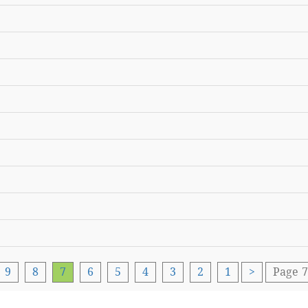
9
8
7
6
5
4
3
2
1
<
Page 7