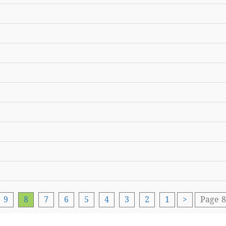
9
8
7
6
5
4
3
2
1
<
Page 8