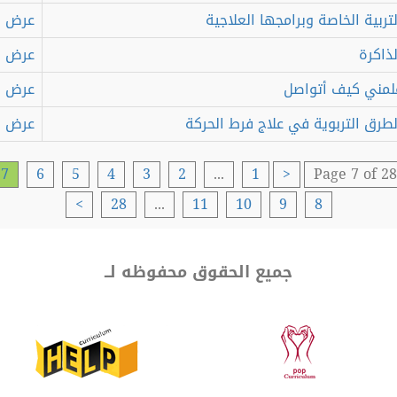
بية الخاصة وبرامجها العلاجية
عرض
اكرة
عرض
ني كيف أتواصل
عرض
رق التربوية في علاج فرط الحركة
عرض
7
6
5
4
3
2
...
1
<
Page 7 of 
>
28
...
11
10
9
8
جميع الحقوق محفوظه لــ