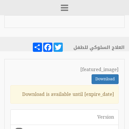
Share
Facebook
Twitter
العلاج السلوكي للطفل
[featured_image]
Download
Download is available until [expire_date]
Version