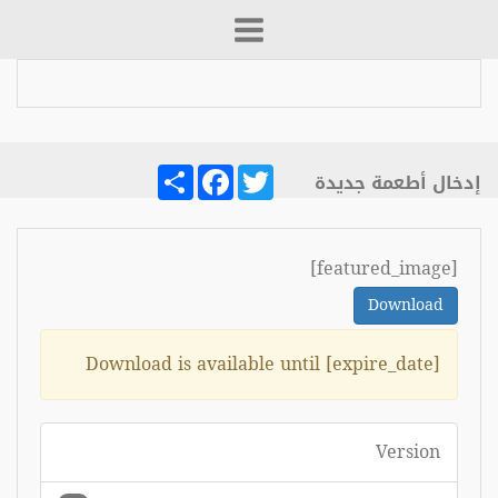
Share
Facebook
Twitter
إدخال أطعمة جديدة
[featured_image]
Download
Download is available until [expire_date]
Version