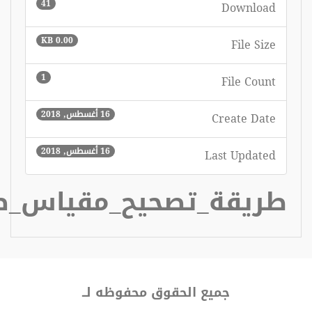
41
0.00 KB
1
16 أغسطس, 2018
16 أغسطس, 2018
_مقياس_صعوبات_القراءة
وظه لــ