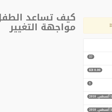
كيف تساعد الطفل
مواجهة التغيير
D
37
0.00 KB
1
س, 2018
س, 2018