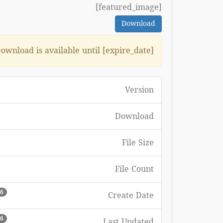
[featured_image]
Download
ownload is available until [expire_date]
Version
Download
File Size
File Count
16 أغسط
Create Date
16 أغسط
Last Updated