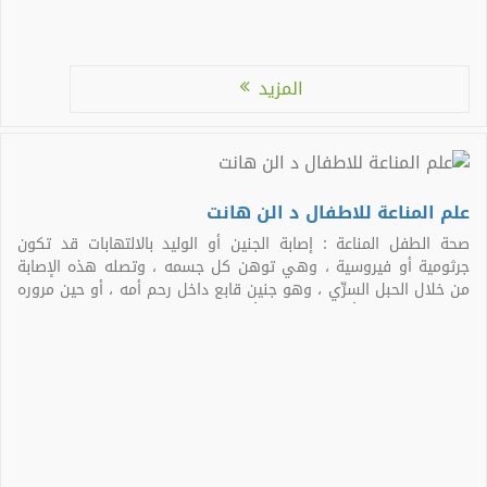
المزيد
علم المناعة للاطفال د الن هانت
صحة الطفل المناعة : إصابة الجنين أو الوليد بالالتهابات قد تكون
جرثومية أو فيروسية ، وهي توهن كل جسمه ، وتصله هذه الإصابة
من خلال الحبل السرِّي ، وهو جنين قابع داخل رحم أمه ، أو حين مروره
بالقناة التناسلية أثناء الولادة ، أو قد تهاجمه الالتهابات بسبب جرح
نافذ […]