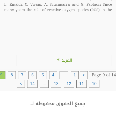
L. Rinaldi, C. Vivani, A. Scucimarra and G. Paolucci Since
many years the role of reactive oxygen species (ROS) in the
acute and chronic diseases represented the topic of
numerous scientific papers. Indeed, the oxidative damage to
DNA, RNA, protein and cell […]
المزيد
9
8
7
6
5
4
...
1
<
Page 9 of 
>
14
...
13
12
11
10
جميع الحقوق محفوظه لــ