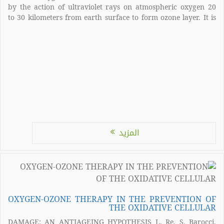
by the action of ultraviolet rays on atmospheric oxygen 20
to 30 kilometers from earth surface to form ozone layer. It is
also generated by the action of the high voltage of thunder
(lightning) on atmospheric oxygen […]
المزيد
OXYGEN-OZONE THERAPY IN THE PREVENTION OF
THE OXIDATIVE CELLULAR
DAMAGE: AN ANTIAGEING HYPOTHESIS L. Re, S. Barocci,