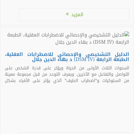
المزيد
الدليل التشخيصي والإحصائي للاضطرابات العقلية،
الطبعة الرابعة (DSM IV) د بهاء الدين جلال
السنوات الثلاث الأولى من الحياة ويؤثر على قدرة الشخص على
التواصل والتفاعل مع الآخرين. ويعرف التوحد من قبل مجموعة معينة
من السلوكيات و”اضطراب الطيف” الذي يؤثر على الأفراد بشكل
مختلف وبدرجات متفاوتة. ليس هناك سبب معروف واحد من التوحد،
ولكن زيادة الوعي والتمويل يمكن أن تساعد الأسر اليوم. في مارس
2012، أصدرت […]