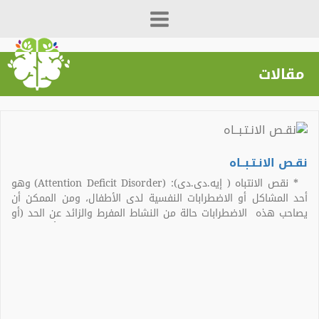
مقالات
نقـص الانـتـبــاه
* نقص الانتباه ( إيه.دى.دى): (Attention Deficit Disorder) وهو
أحد المشاكل أو الاضطرابات النفسية لدى الأطفال، ومن الممكن أن
يصاحب هذه الاضطرابات حالة من النشاط المفرط والزائد عن الحد (أو
قد لا يصاحبها ذلك)، وتظهر هذه الاضطرابات بنسب أعلى لدى
الأطفال الذكور وتحدث في سن 2-3 أعوام، ولا يلتفت […]