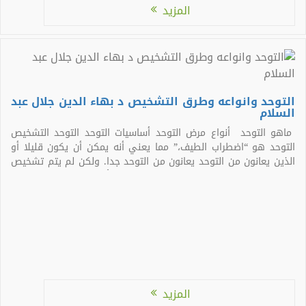
المزيد
التوحد وانواعه وطرق التشخيص د بهاء الدين جلال عبد
السلام
ماهو التوحد أنواع مرض التوحد أساسيات التوحد التوحد التشخيص
التوحد هو “اضطراب الطيف،” مما يعني أنه يمكن أن يكون قليلا أو
الذين يعانون من التوحد يعانون من التوحد جدا. ولكن لم يتم تشخيص
طيف التوحد ضمن مسمى بوضوح، ولا هي أعراض نفسه دائما حتى
داخل نفس التشخيص. ما هو أسوأ من ذلك، […]
المزيد